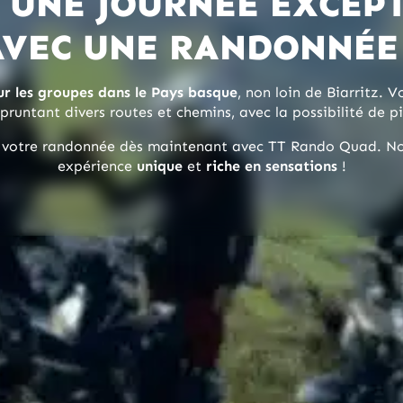
 UNE JOURNÉE EXCEP
AVEC UNE RANDONNÉE 
r les groupes dans le Pays basque
, non loin de Biarritz. 
runtant divers routes et chemins, avec la possibilité de p
nt votre randonnée dès maintenant avec TT Rando Quad. N
expérience
unique
et
riche en sensations
!