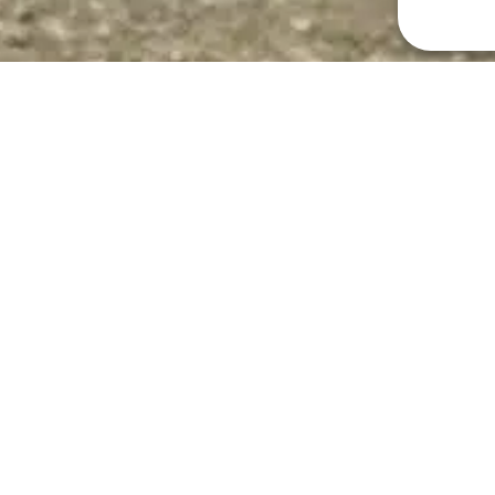
ROUPE
t balade en pleine nature ?
asque
qui vous offrira
le ou entre amis
? Nos