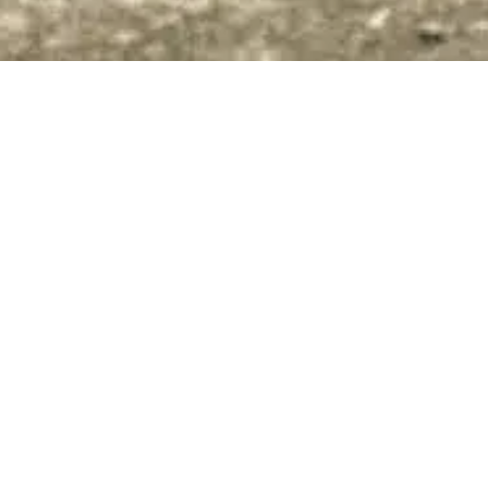
Accueil
Randonnée en groupe
RANDONNÉE QUAD EN G
Vous souhaitez allier plaisir du pilotage du quad e
Optez pour une
randonnée en quad dans le Pays b
adrénaline et découverte à la fois.
Vous souhaitez passer un
moment agréable en famil