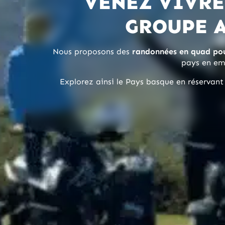
VENEZ VIVRE
GROUPE 
Nous proposons des
randonnées en quad pou
pays en emp
Explorez ainsi le Pays basque en réserva