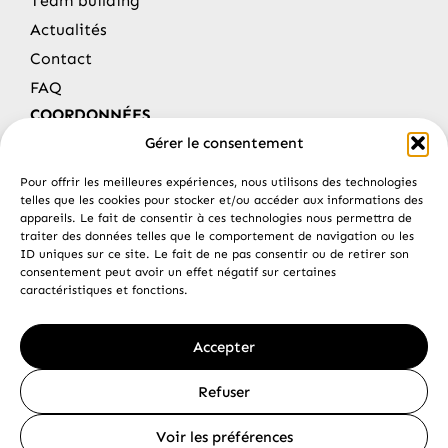
Team building
Actualités
Contact
FAQ
COORDONNÉES
Gérer le consentement
Résidence Zirlinga
64210 – Bidart
Pour offrir les meilleures expériences, nous utilisons des technologies
06 01 11 97 14
telles que les cookies pour stocker et/ou accéder aux informations des
ttrandoquad@gmail.com
appareils. Le fait de consentir à ces technologies nous permettra de
traiter des données telles que le comportement de navigation ou les
ID uniques sur ce site. Le fait de ne pas consentir ou de retirer son
RÉSERVEZ EN LIGNE
consentement peut avoir un effet négatif sur certaines
caractéristiques et fonctions.
Accepter
Refuser
© Copyright TT Rando Quad
Mentions légales
Voir les préférences